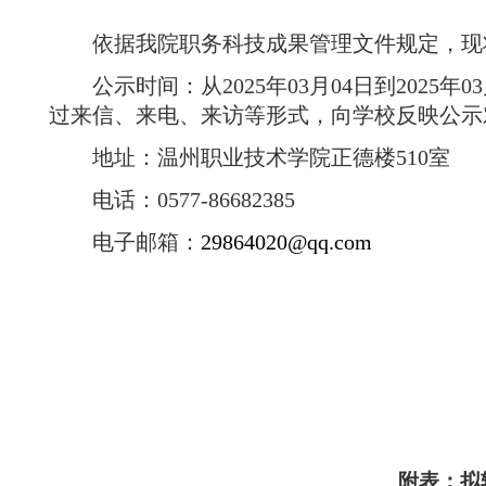
依据我院职务科技成果管理文件规定，现
公示时间：从
2025
年
03
月
04
日到
2025
年
03
过来信、来电、来访等形式，向学校反映公示
地址：温州职业技术学院正德楼
510
室
电话：
0577-86682385
电子邮箱：
29864020@qq.com
附表：拟